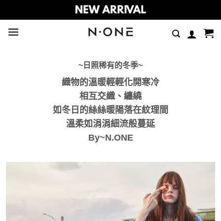
Skip
to
content
~日照稀有的冬季~
織物的溫暖輕輕化開寒冷
相互交織、纏繞
如冬日的絲絲暖陽落在紋理間
溫柔如涓涓細流般蔓延
By~N.ONE