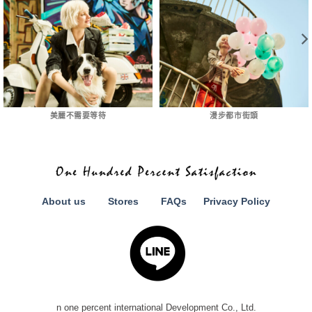
美麗不需要等待
漫步都市街頭
About us
Stores
FAQs
Privacy Policy
n one percent international Development Co., Ltd.