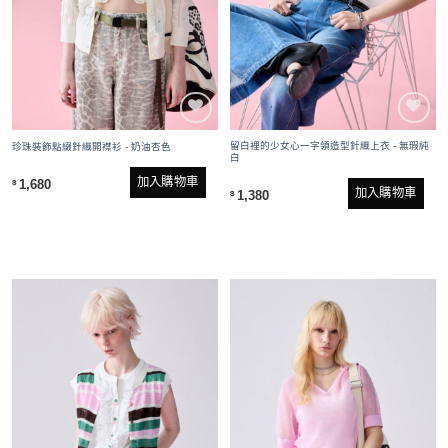
留白裡的少女心一字領造型針織上衣 - 無瑕純
珍珠裝飾點綴針織開襟衫 - 奶油杏色
白
加入購物車
1,680
$
加入購物車
1,380
$