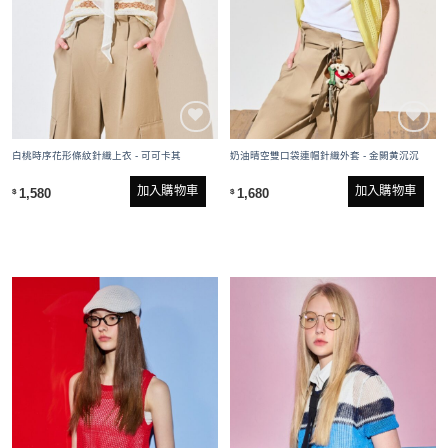
白桃時序花形條紋針織上衣 - 可可卡其
奶油晴空雙口袋連帽針織外套 - 金闕黄沉沉
加入購物車
加入購物車
1,580
1,680
$
$