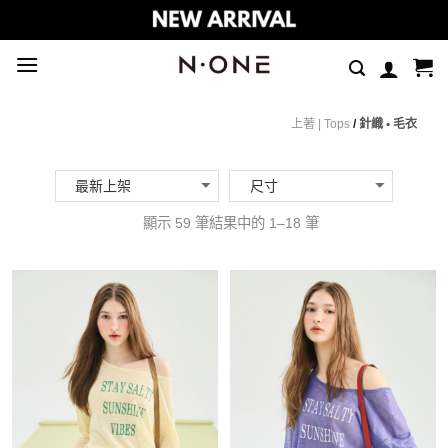
Skip
to
content
上著 | Tops
/
針織 • 毛衣
顯示 59 筆結果中的 1–18 筆