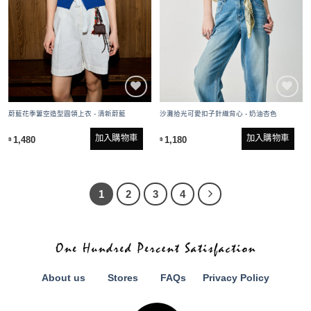
蔚藍花季簍空造型圓領上衣 - 清新蔚藍
沙灘拾光可愛扣子針織背心 - 奶油杏色
加入購物車
加入購物車
1,480
1,180
$
$
1
2
3
4
About us
Stores
FAQs
Privacy Policy