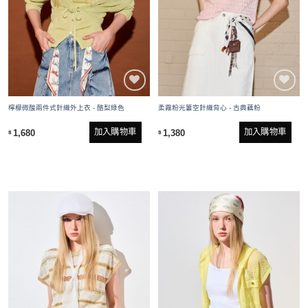
檸檬微酸兩件式針織外上衣 - 酪梨綠色
柔霧粉光簍空針織背心 - 古典藕粉
加入購物車
加入購物車
1,680
1,380
$
$