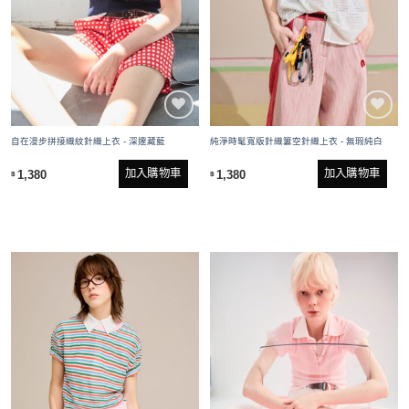
自在漫步拼接織紋針織上衣 - 深邃藏藍
純淨時髦寬版針織簍空針織上衣 - 無瑕純白
加入購物車
加入購物車
1,380
1,380
$
$