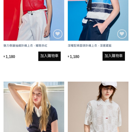
魅力側邊抽繩針織上衣 - 耀眼赤紅
深曜配條圓領針織上衣 - 深邃藏藍
加入購物車
加入購物車
1,180
1,180
$
$