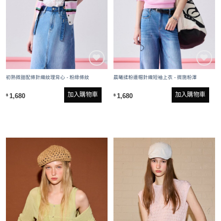
初熟微甜配條針織紋理背心 - 粉綠條紋
晨曦揉粉連帽針織短袖上衣 - 微施粉澤
加入購物車
加入購物車
1,680
1,680
$
$