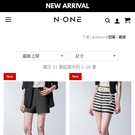
Skip
to
content
下著 | Bottoms
/
短褲 • 褲裙
顯示 51 筆結果中的 1–18 筆
New
New