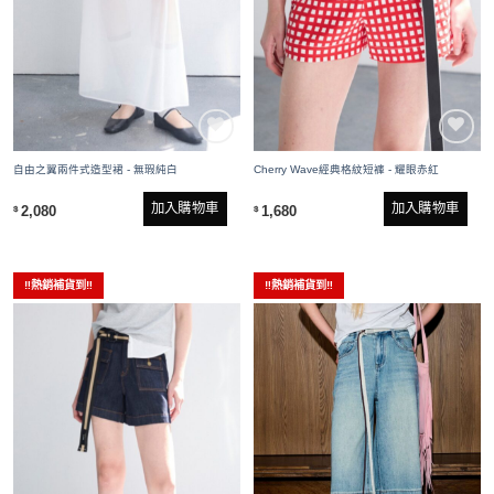
自由之翼兩件式造型裙 - 無瑕純白
Cherry Wave經典格紋短褲 - 耀眼赤紅
加入購物車
加入購物車
2,080
1,680
$
$
‼️熱銷補貨到‼️
‼️熱銷補貨到‼️