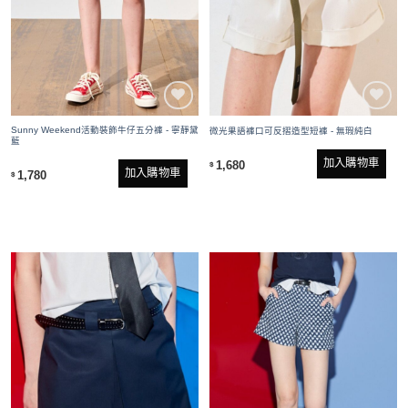
Sunny Weekend活動裝飾牛仔五分褲 - 寧靜黛
微光果語褲口可反摺造型短褲 - 無瑕純白
藍
加入購物車
1,680
$
加入購物車
1,780
$