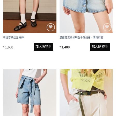
率性百慕達五分褲
晨露花漾排扣刷色牛仔短裙 - 清新蔚藍
加入購物車
加入購物車
1,680
1,480
$
$