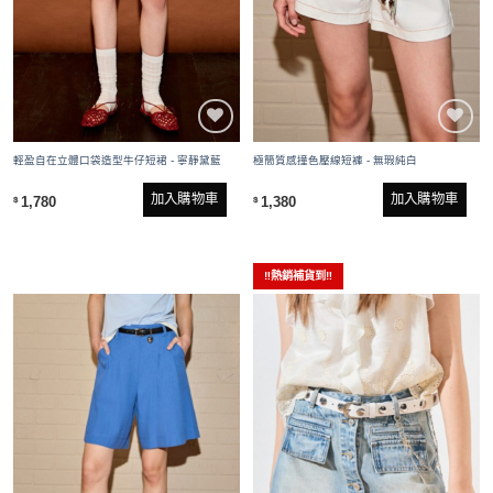
輕盈自在立體口袋造型牛仔短裙 - 寧靜黛藍
極簡質感撞色壓線短褲 - 無瑕純白
加入購物車
加入購物車
1,780
1,380
$
$
‼️熱銷補貨到‼️