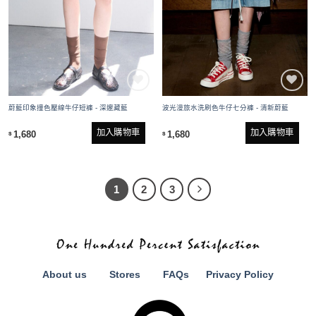
蔚藍印象撞色壓線牛仔短褲 - 深邃藏藍
波光漫旅水洗刷色牛仔七分褲 - 清新蔚藍
加入購物車
加入購物車
1,680
1,680
$
$
1
2
3
About us
Stores
FAQs
Privacy Policy