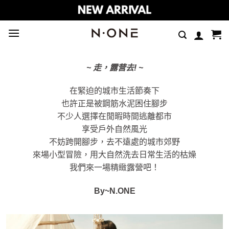
Skip
to
content
~ 走，露营去! ~
在緊迫的城市生活節奏下
也許正是被鋼筋水泥困住腳步
不少人選擇在閒暇時間逃離都市
享受戶外自然風光
不妨跨開腳步，去不遠處的城市郊野
來場小型冒險，用大自然洗去日常生活的枯燥
我們來一場精緻露營吧！
By~N.ONE