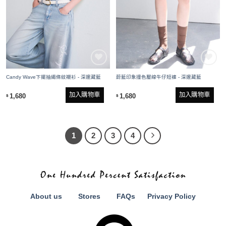
Candy Wave下擺抽繩條紋襯衫 - 深邃藏藍
蔚藍印象撞色壓線牛仔短褲 - 深邃藏藍
加入購物車
加入購物車
1,680
1,680
$
$
1
2
3
4
About us
Stores
FAQs
Privacy Policy