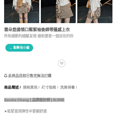
雲朵悠揚領口鬆緊袖後綁帶蓬感上衣
所有細節的細膩呈現 總和便是一個自信的你
→ 點擊找小編
此商品目前已售完無法訂購
商品簡述 /
規格資訊 /
尺寸指南 /
洗滌保養 /
Sandra Chang
| 品牌設計師 | N.ONE
➤鬆緊寬領彈性中更顯舒適