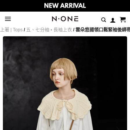
Skip
to
content
上著 | Tops
/
五、七分袖 • 長袖上衣
/ 雲朵悠揚領口鬆緊袖後綁