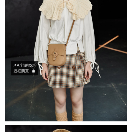
📌A字短裙👉
這裡購買