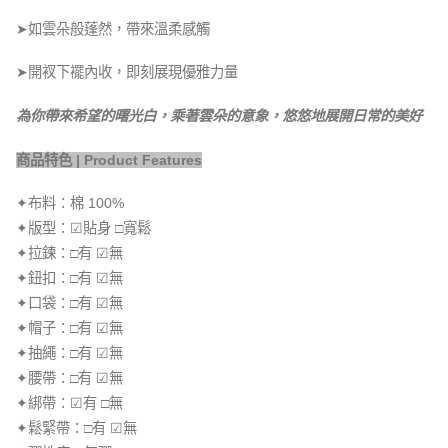
➤如雲朵般蓬然，帶來溫柔感觸
➤開衩下襬內收，即刻展現優雅力量
為你帶來希望的曙光白，乘著雲朵的意象，悠悠地展開日常的美好
商品特色 | Product Features
✦布料：棉 100%
✦版型：☑貼身 □寬鬆
✦拉鍊：□有 ☑無
✦鈕扣：□有 ☑無
✦口袋：□有 ☑無
✦帽子：□有 ☑無
✦抽繩：□有 ☑無
✦腰帶：□有 ☑無
✦綁帶：☑有 □無
✦鬆緊帶：□有 ☑無