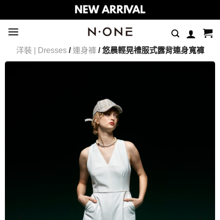
Skip
to
content
洋裝 | Dresses
/
連身褲
/ 悠晨輕晃禮服式露背連身寬褲