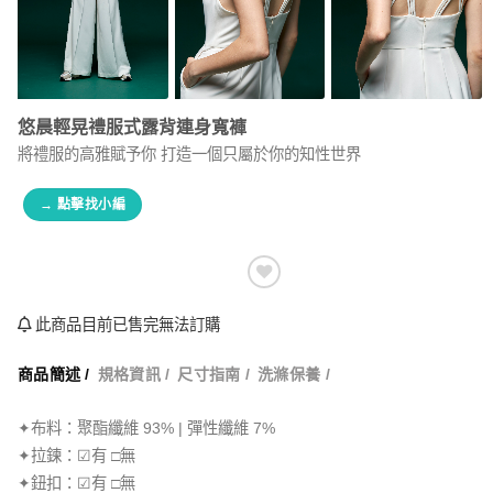
悠晨輕晃禮服式露背連身寬褲
將禮服的高雅賦予你 打造一個只屬於你的知性世界
→ 點擊找小編
此商品目前已售完無法訂購
商品簡述 /
規格資訊 /
尺寸指南 /
洗滌保養 /
✦布料：聚酯纖維 93% | 彈性纖維 7%
✦拉鍊：☑有 □無
✦鈕扣：☑有 □無