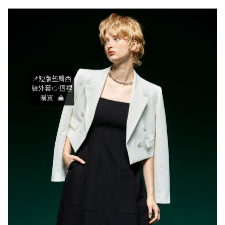
📌短版墊肩西
裝外套👉這裡
購買