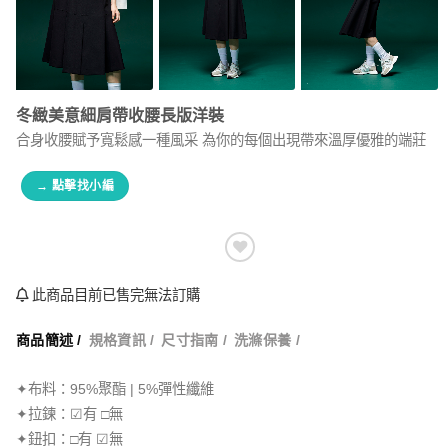
冬緻美意細肩帶收腰長版洋裝
合身收腰賦予寬鬆感一種風采 為你的每個出現帶來溫厚優雅的端莊
→ 點擊找小編
此商品目前已售完無法訂購
商品簡述 /
規格資訊 /
尺寸指南 /
洗滌保養 /
✦布料：95%聚酯 | 5%彈性纖維
✦拉鍊：☑有 □無
✦鈕扣：□有 ☑無