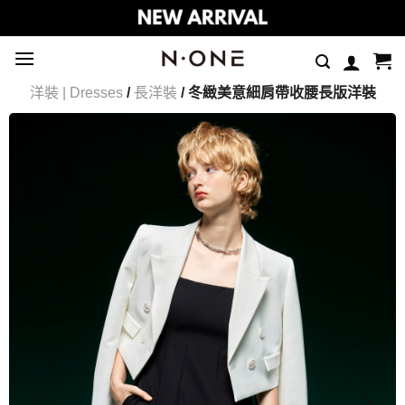
Skip
to
content
洋裝 | Dresses
/
長洋裝
/ 冬緻美意細肩帶收腰長版洋裝