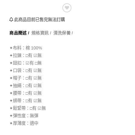
此商品目前已售完無法訂購
商品簡述 /
規格資訊 /
清洗保養 /
✦布料：棉 100%
✦拉鍊：□有 ☑無
✦鈕扣：☑有 □無
✦口袋：□有 ☑無
✦帽子：□有 ☑無
✦抽繩：□有 ☑無
✦腰帶：□有 ☑無
✦綁帶：□有 ☑無
✦鬆緊帶：□有 ☑無
✦彈性度：無彈
✦厚薄度：適中