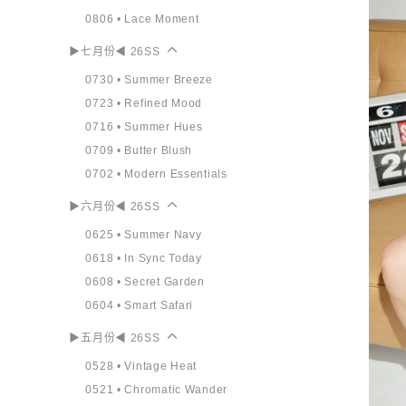
0806 • Lace Moment
▶七月份◀ 26SS
0730 • Summer Breeze
0723 • Refined Mood
0716 • Summer Hues
0709 • Butter Blush
0702 • Modern Essentials
▶六月份◀ 26SS
0625 • Summer Navy
0618 • In Sync Today
0608 • Secret Garden
0604 • Smart Safari
▶五月份◀ 26SS
0528 • Vintage Heat
0521 • Chromatic Wander