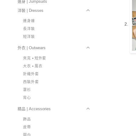
連身 | Jumpsuits
洋裝 | Dresses
連身褲
長洋裝
短洋裝
外衣 | Outwears
夾克 • 短外套
大衣 • 風衣
針織外套
西裝外套
罩衫
背心
精品 | Accessories
飾品
皮帶
圍巾