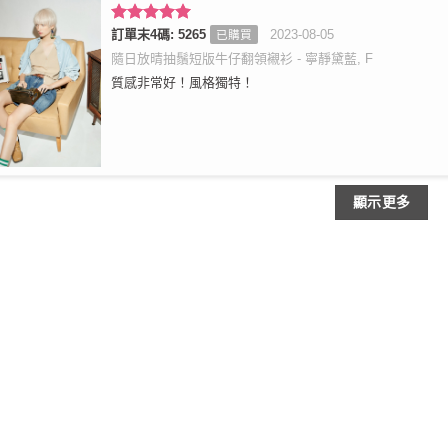
評分
訂單末4碼: 5265
5
滿
2023-08-05
已購買
分 5
隨日放晴抽鬚短版牛仔翻領襯衫 - 寧靜黛藍, F
質感非常好！風格獨特！
顯示更多