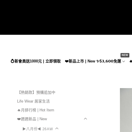
Skip
to
content
💍新會員送1000元 | 立即領取
❤️新品上市 | New ✨$𝟯,𝟲𝟬𝟬免運

【熱銷款】預購追加中
Life Wear 居家生活
🔥月排行榜 | Hot Item
❤️週週新品 | New
▶八月份◀ 26AW