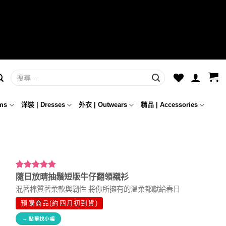
ms
洋裝 | Dresses
外衣 | Outwears
精品 | Accessories
評分
2
5.00
/
隨日放晴抽鬚短版牛仔翻領襯衫
5，已有
位
混著棉質著柔軟與韌性 將你所擁有的溫柔都獻給春日
顧客進行評
分
預購商品(約四月初到貨)
→ 點擊找小編