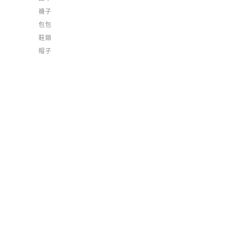
襪子
包包
鞋類
帽子