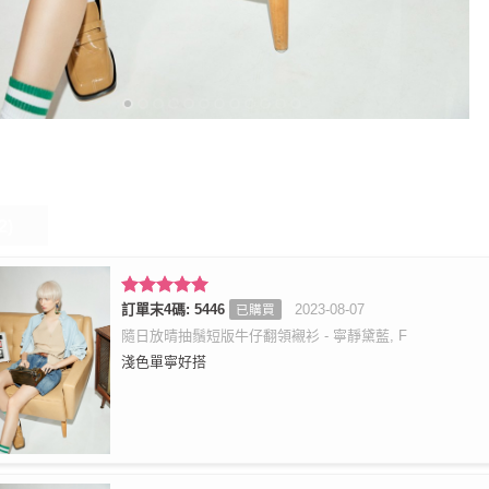
2)
評分
訂單末4碼: 5446
5
滿
2023-08-07
已購買
分 5
隨日放晴抽鬚短版牛仔翻領襯衫 - 寧靜黛藍, F
淺色單寧好搭