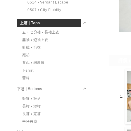
0514 • Verdant Escape
0507 • City Fluidity
上著 | Tops
五、七分袖 • 長袖上衣
無袖 • 短袖上衣
針織 • 毛衣
襯衫
評價 (
背心 • 細肩帶
T-shirt
蕾絲
下著 | Bottoms
短褲 • 褲裙
長裙 • 短裙
長褲 • 寬褲
牛仔丹寧