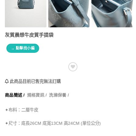
灰質晨想牛皮質手提袋
→ 點擊找小編
此商品目前已售完無法訂購
商品簡述 /
規格資訊 /
洗滌保養 /
✦布料：二層牛皮
✦尺寸：底長26CM 底寬13CM 高24CM (單位公分)