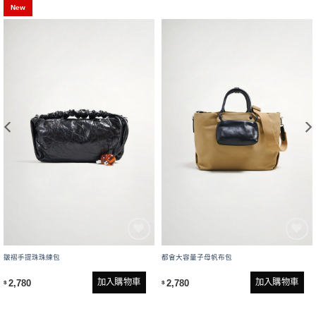
New
皺褶手提珠珠練包
都會大容量子母帆布包
加入購物車
加入購物車
2,780
2,780
$
$