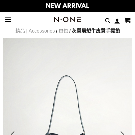
Skip
to
content
精品 | Accessories
/
包包
/ 灰質晨想牛皮質手提袋