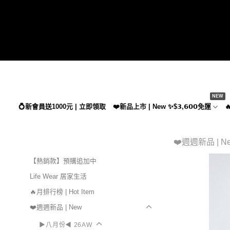
Skip
to
content
💍新會員送1000元 | 立即領取
❤️新品上市 | New ✨$𝟯,𝟲𝟬𝟬免運

❤️週週新品 | N
【熱銷款】預購追加中
Life Wear 居家生活
🔥月排行榜 | Hot Item
❤️週週新品 | New
▶八月份◀ 26AW