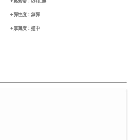
✦鬆緊帶：☑有□無
✦彈性度：無彈
✦厚薄度：適中