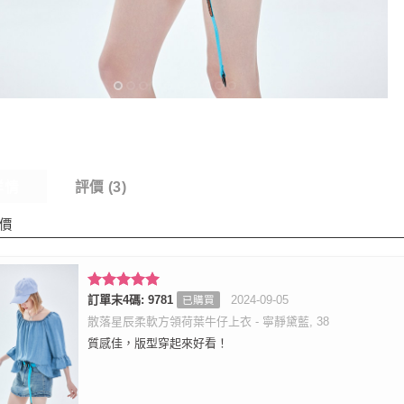
詳情
評價 (3)
價
評分
訂單末4碼: 9781
5
滿
2024-09-05
已購買
分 5
散落星辰柔軟方領荷葉牛仔上衣 - 寧靜黛藍, 38
質感佳，版型穿起來好看！