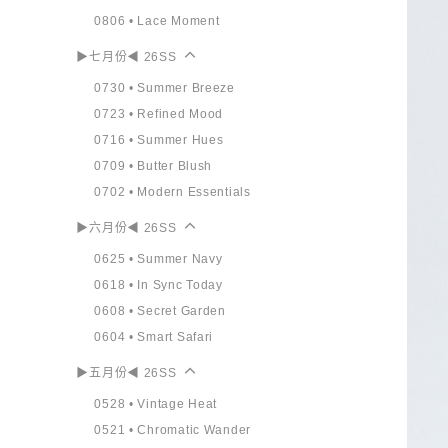
0806 • Lace Moment
▶七月份◀ 26SS
0730 • Summer Breeze
0723 • Refined Mood
0716 • Summer Hues
0709 • Butter Blush
0702 • Modern Essentials
▶六月份◀ 26SS
0625 • Summer Navy
0618 • In Sync Today
0608 • Secret Garden
0604 • Smart Safari
▶五月份◀ 26SS
0528 • Vintage Heat
0521 • Chromatic Wander