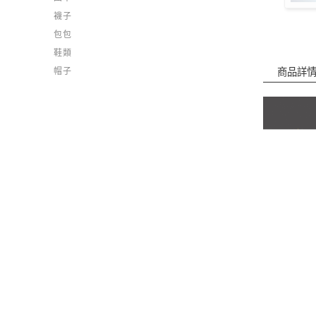
襪子
包包
鞋類
帽子
商品詳