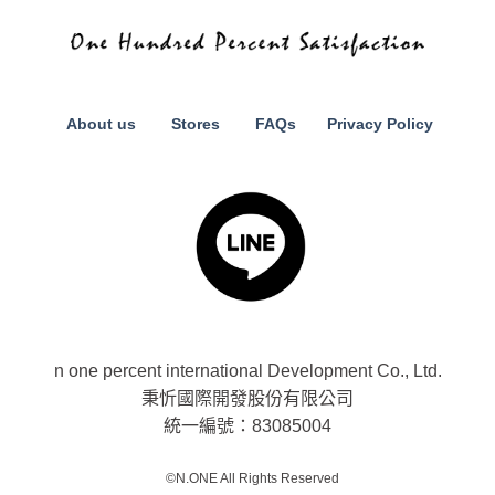
About us
Stores
FAQs
Privacy Policy
n one percent international Development Co., Ltd.
秉忻國際開發股份有限公司
統一編號：83085004
©N.ONE All Rights Reserved