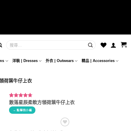
ms
洋裝 | Dresses
外衣 | Outwears
精品 | Accessories
方領荷葉牛仔上衣
評分
3
4.67
散落星辰柔軟方領荷葉牛仔上衣
/ 5，已有
→ 點擊找小編
位顧客進
行評分