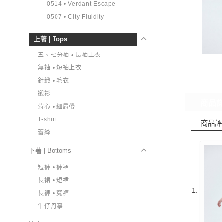
0514 • Verdant Escape
0507 • City Fluidity
上著 | Tops
五、七分袖 • 長袖上衣
無袖 • 短袖上衣
針織 • 毛衣
襯衫
商品
背心 • 細肩帶
T-shirt
商品評
蕾絲
下著 | Bottoms
短褲 • 褲裙
長裙 • 短裙
長褲 • 寬褲
牛仔丹寧