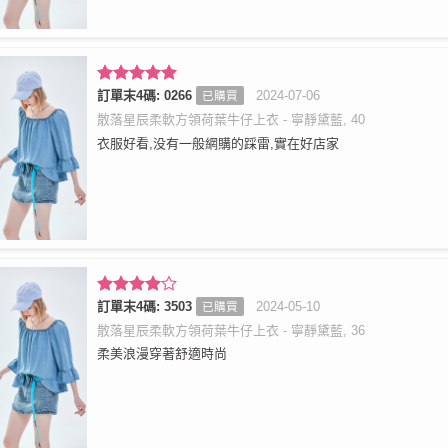
評分
訂單末4碼: 0266
5
滿
2024-07-06
已購買
分 5
散落星辰柔軟方領荷葉牛仔上衣 - 寧靜黛藍, 40
衣服好看,没有一般網購的踩雷,實在好店家
評分
訂單末4碼: 3503
4
2024-05-10
已購買
滿分 5
散落星辰柔軟方領荷葉牛仔上衣 - 寧靜黛藍, 36
柔美浪漫穿著舒適時尚