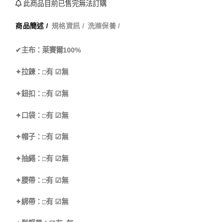
此商品目前已售完無法訂購
商品簡述 /
規格資訊 /
洗滌保養 /
✔主布：萊賽爾100%
✦拉鍊：□有 ☑無
✦鈕扣：□有 ☑無
✦口袋：□有 ☑無
✦帽子：□有 ☑無
✦抽繩：□有 ☑無
✦腰帶：□有 ☑無
✦綁帶：□有 ☑無