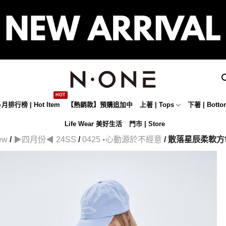
月排行榜 | Hot Item
【熱銷款】預購追加中
上著 | Tops
下著 | Botto
Life Wear 美好生活
門市 | Store
ew
/
▶四月份◀ 24SS
/
0425 •心動源於不經意
/ 散落星辰柔軟