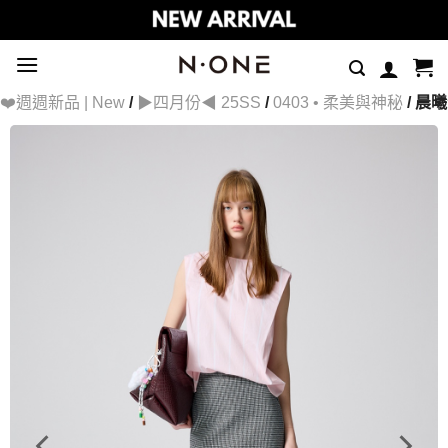
Skip
to
content
❤️週週新品 | New
/
▶四月份◀ 25SS
/
0403 • 柔美與神秘
/ 晨