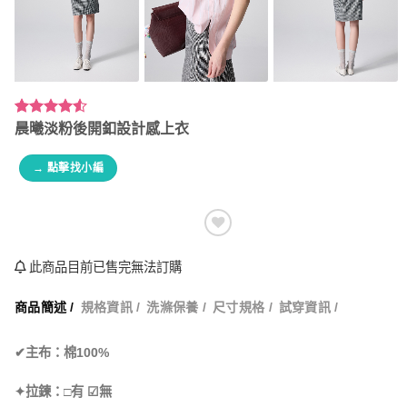
評分
2
4.50
晨曦淡粉後開釦設計感上衣
/ 5，已有
位顧客進
→ 點擊找小編
行評分
此商品目前已售完無法訂購
商品簡述 /
規格資訊 /
洗滌保養 /
尺寸規格 /
試穿資訊 /
✔主布：棉100%
✦拉鍊：□有 ☑無