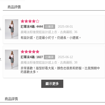
商品評價
評分
訂單末4碼: 4444
4
2025-08-01
已購買
滿分 5
晨曦淡粉後開釦設計感上衣 - 古典藕粉, 36
有設計感，已是最小尺寸，仍過長，小遺憾。
評分
訂單末4碼: 1827
5
滿
2025-06-12
已購買
分 5
晨曦淡粉後開釦設計感上衣 - 古典藕粉, 38
非常喜歡！版型好看大氣，顏色也很柔和舒服，比我預期中
的喜歡太多。
顯示更多
商品詳情