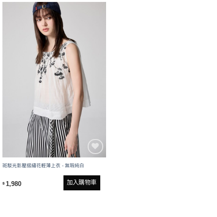
斑駁光影壓摺繡花輕薄上衣 - 無瑕純白
加入購物車
1,980
$