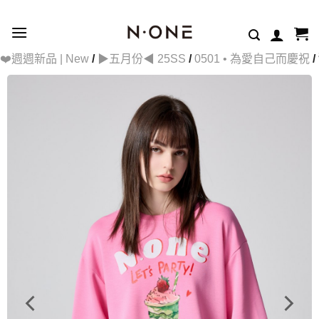
Skip
to
content
❤️週週新品 | New
/
▶五月份◀ 25SS
/
0501 • 為愛自己而慶祝