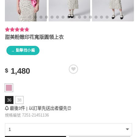
評分
3
4.67
甜美粉嫩印花寬版圓領上衣
/ 5，已有
位顧客進
→ 點擊找小編
行評分
1,480
$
36
38
最後3件 | 以訂單先送出者優先⏰
規格編號 7251-21451136