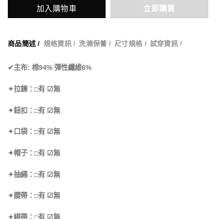
加入購物車
立即購買
商品簡述 /
規格資訊 /
洗滌保養 /
尺寸規格 /
試穿資訊 /
✔主布: 棉94% 彈性纖維6%
✦拉鍊：□有 ☑無
✦鈕扣：□有 ☑無
✦口袋：□有 ☑無
✦帽子：□有 ☑無
✦抽繩：□有 ☑無
✦腰帶：□有 ☑無
✦綁帶：□有 ☑無