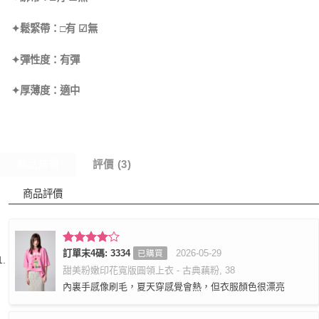
✦鬆緊帶：□有 ☑無
✦彈性度：有彈
✦厚薄度：適中
商品詳情
評價 (3)
商品評價
評分
訂單末4碼: 3334
4
2026-05-29
已購買
滿分 5
甜美粉嫩印花寬版圓領上衣 - 古典藕粉, 38
內裏手感像刷毛，夏天穿感覺會熱，但衣服顏色很漂亮