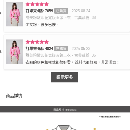
評分
訂單末4碼: 7059
5
滿
2025-08-24
已購買
分 5
甜美粉嫩印花寬版圓領上衣 - 古典藕粉, 38
少女粉，很多巴胺。
評分
訂單末4碼: 4824
5
滿
2025-05-23
已購買
分 5
甜美粉嫩印花寬版圓領上衣 - 古典藕粉, 36
衣服的顏色和樣式都很好看，質料也很舒服，非常滿意！
顯示更多
商品詳情