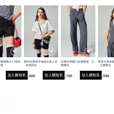
簡約白調澎澎袖設計感上衣
穿搭主場滾
腰頭調節大口袋短
灰調女神褲口反褶寬褲 - 沉
- 無瑕純白
- 沉穩霧灰
純黑
穩霧灰
加入購物車
加入購物車
加入購物車
1,680
1,580
1,780
$
$
$
詳情
情