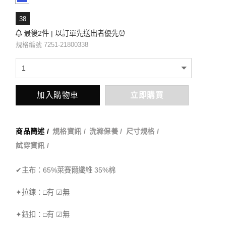
38
最後2件 | 以訂單先送出者優先⏰
規格編號 7251-21800338
加入購物車
立即購買
商品簡述 /
規格資訊 /
洗滌保養 /
尺寸規格 /
試穿資訊 /
✔主布：65%萊賽爾纖維 35%棉
✦拉鍊：□有 ☑無
✦鈕扣：□有 ☑無