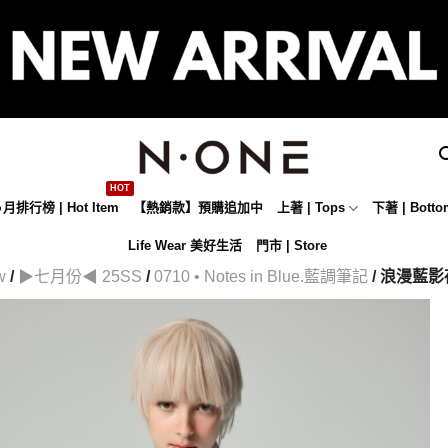
月排行榜 | Hot Item
【熱銷款】預購追加中
上著 | Tops
下著 | Botto
Life Wear 美好生活
門市 | Store
w
/
▶七月份◀ 25SS
/
0710 • Notes in Blue.藍調筆記
/ 浪漫藍