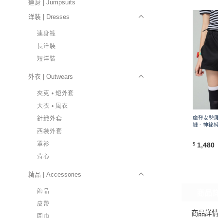
連身 | Jumpsuits
洋裝 | Dresses
連身褲
長洋裝
短洋裝
外衣 | Outwears
夾克 • 短外套
大衣 • 風衣
摩登女勢
針織外套
褲 - 神祕
西裝外套
罩衫
1,480
$
背心
精品 | Accessories
飾品
商品
皮帶
商品詳
圍巾