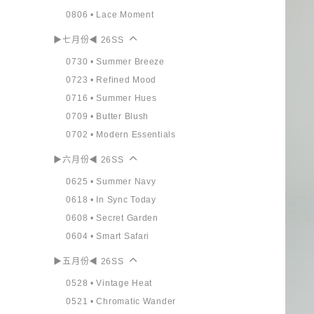
0806 • Lace Moment
▶七月份◀ 26SS
0730 • Summer Breeze
0723 • Refined Mood
0716 • Summer Hues
0709 • Butter Blush
0702 • Modern Essentials
▶六月份◀ 26SS
0625 • Summer Navy
0618 • In Sync Today
0608 • Secret Garden
0604 • Smart Safari
▶五月份◀ 26SS
0528 • Vintage Heat
0521 • Chromatic Wander