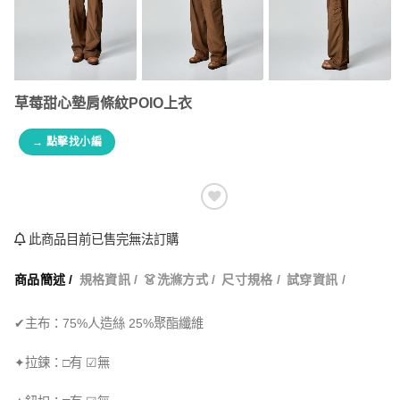
草莓甜心墊肩條紋POIO上衣
→ 點擊找小編
此商品目前已售完無法訂購
商品簡述 /
規格資訊 /
👗洗滌方式 /
尺寸規格 /
試穿資訊 /
✔主布：75%人造絲 25%聚酯纖維
✦拉鍊：□有 ☑無