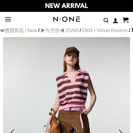
Skip
to
content
❤️週週新品 | New
/
▶九月份◀ 25AW
/
0904 • Velvet Reverie
/