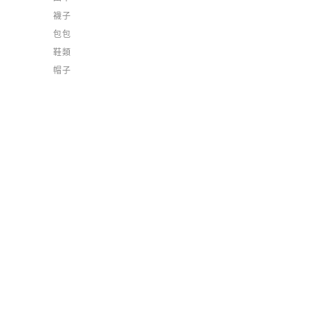
襪子
包包
鞋類
帽子