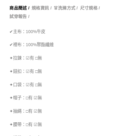
商品簡述 /
規格資訊 /
👗洗滌方式 /
尺寸規格 /
試穿報告 /
✔主布：100%牛皮
✔裡布：100%聚酯纖維
✦拉鍊：☑有 □無
✦鈕扣：☑有 □無
✦口袋：☑有 □無
✦帽子：□有 ☑無
✦抽繩：□有 ☑無
✦腰帶：□有 ☑無