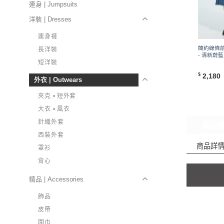
連身 | Jumpsuits
洋裝 | Dresses
連身褲
簡約線條
長洋裝
- 清新蔚藍
短洋裝
2,180
$
外衣 | Outwears
夾克 • 短外套
大衣 • 風衣
針織外套
商品
西裝外套
商品詳
罩衫
背心
精品 | Accessories
飾品
皮帶
圍巾