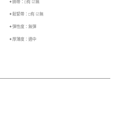
✦綁帶：□有 ☑無
✦鬆緊帶：□有 ☑無
✦彈性度：無彈
✦厚薄度：適中