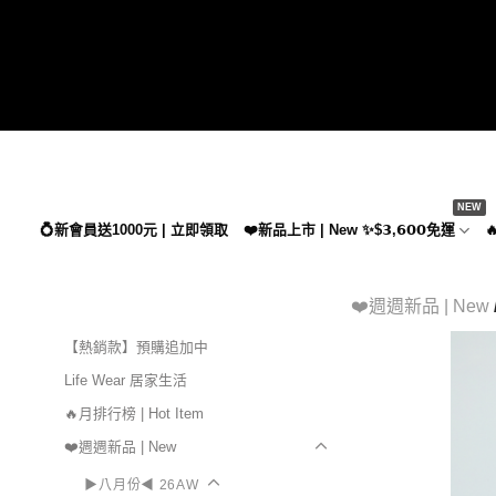
Skip
to
content
💍新會員送1000元 | 立即領取
❤️新品上市 | New ✨$𝟯,𝟲𝟬𝟬免運

❤️週週新品 | New
【熱銷款】預購追加中
Life Wear 居家生活
🔥月排行榜 | Hot Item
❤️週週新品 | New
▶八月份◀ 26AW