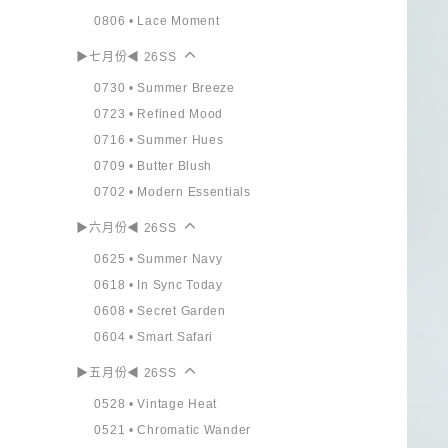
0806 • Lace Moment
▶七月份◀ 26SS
0730 • Summer Breeze
0723 • Refined Mood
0716 • Summer Hues
0709 • Butter Blush
0702 • Modern Essentials
▶六月份◀ 26SS
0625 • Summer Navy
0618 • In Sync Today
0608 • Secret Garden
0604 • Smart Safari
▶五月份◀ 26SS
0528 • Vintage Heat
0521 • Chromatic Wander