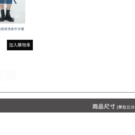
前剪衩洗色牛仔裙
加入購物車
詳情
情