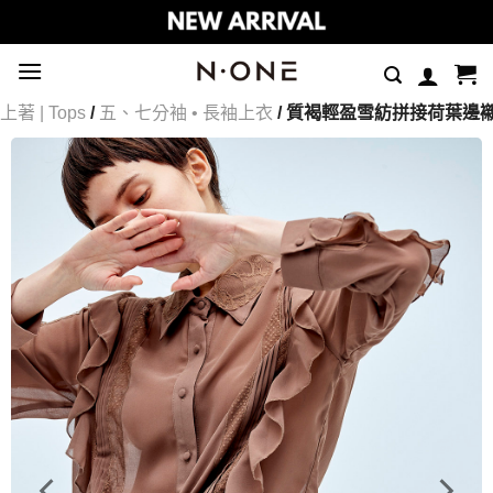
Skip
to
content
上著 | Tops
/
五、七分袖 • 長袖上衣
/ 質褐輕盈雪紡拼接荷葉邊