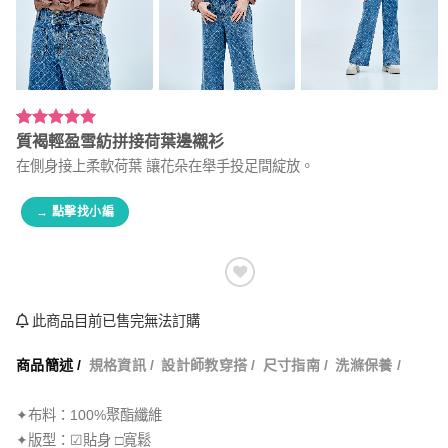
評分
1
5.00
/
質褐輕盈雪紡拼接荷葉邊襯衫
5，已有
位
在側身接上柔軟荷葉 讓花朵在舉手投足間綻放。
顧客進行評
分
→ 點擊找小編
此商品目前已售完無法訂購
商品簡述 /
規格資訊 /
設計師教穿搭 /
尺寸指南 /
洗滌保養 /
✦布料：100%聚酯纖維
✦版型：☑貼身 □寬鬆