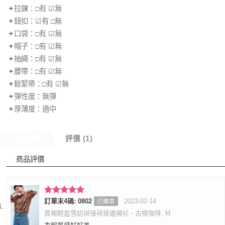
✦拉鍊：□有 ☑無
✦鈕扣：☑有 □無
✦口袋：□有 ☑無
✦帽子：□有 ☑無
✦抽繩：□有 ☑無
✦腰帶：□有 ☑無
✦鬆緊帶：□有 ☑無
✦彈性度：無彈
✦厚薄度：適中
商品詳情
評價 (1)
商品評價
評分
訂單末4碼: 0802
5
滿
2023-02-14
已購買
分 5
質褐輕盈雪紡拼接荷葉邊襯衫 - 古樸咖啡, M