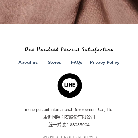
About us
Stores
FAQs
Privacy Policy
n one percent international Development Co., Ltd.
秉忻國際開發股份有限公司
統一編號：83085004
©N.ONE ALL RIGHTS RESERVED