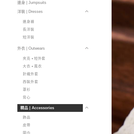
連身 | Jumpsuits
洋裝 | Dresses
連身褲
長洋裝
短洋裝
外衣 | Outwears
夾克 • 短外套
大衣 • 風衣
針織外套
西裝外套
罩衫
背心
精品 | Accessories
飾品
皮帶
圍巾