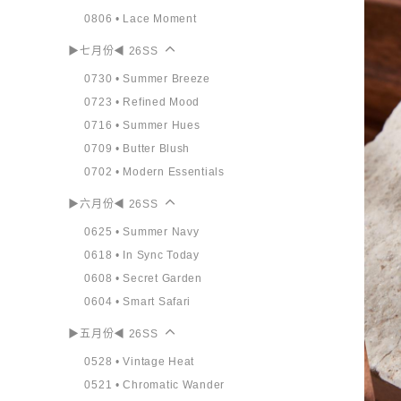
0806 • Lace Moment
▶七月份◀ 26SS
0730 • Summer Breeze
0723 • Refined Mood
0716 • Summer Hues
0709 • Butter Blush
0702 • Modern Essentials
▶六月份◀ 26SS
0625 • Summer Navy
0618 • In Sync Today
0608 • Secret Garden
0604 • Smart Safari
▶五月份◀ 26SS
0528 • Vintage Heat
0521 • Chromatic Wander