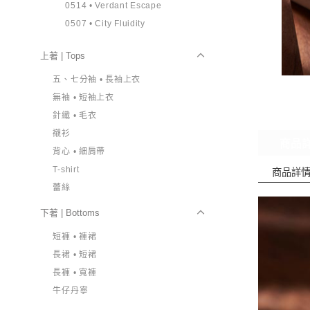
0514 • Verdant Escape
0507 • City Fluidity
上著 | Tops
五、七分袖 • 長袖上衣
無袖 • 短袖上衣
針織 • 毛衣
襯衫
商品
背心 • 細肩帶
T-shirt
商品詳
蕾絲
下著 | Bottoms
短褲 • 褲裙
長裙 • 短裙
長褲 • 寬褲
牛仔丹寧