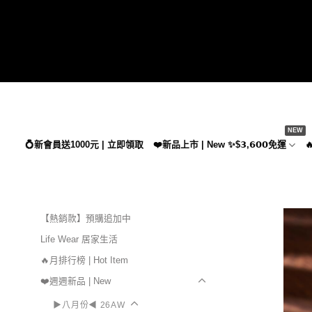
Skip
to
content
💍新會員送1000元 | 立即領取
❤️新品上市 | New ✨$𝟯,𝟲𝟬𝟬免運

【熱銷款】預購追加中
Life Wear 居家生活
🔥月排行榜 | Hot Item
❤️週週新品 | New
▶八月份◀ 26AW