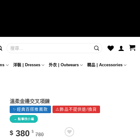
ms
洋裝 | Dresses
外衣 | Outwears
精品 | Accessories
溫柔金邊交叉項鍊
✨經典百搭推薦款
⚠️飾品不提供退/換貨
→ 點擊找小編
380
$
$
780