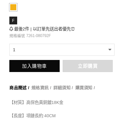
F
最後2件 | 以訂單先送出者優先⏰
規格編號 7261-080792F
加入購物車
立即購買
商品簡述 /
規格資訊 /
詳細須知 /
購買須知 /
【材質】高保色黃銅鍍18K金
【長度】項鏈長約:40CM