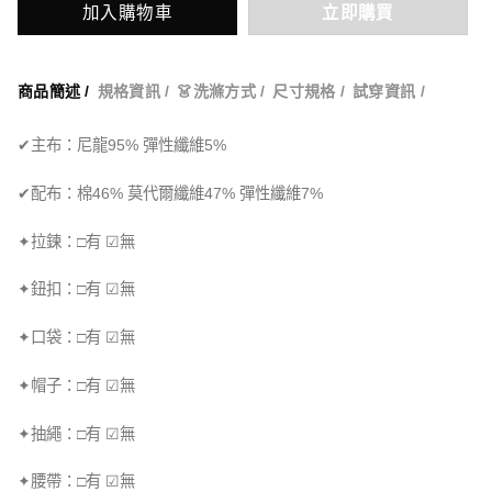
加入購物車
立即購買
商品簡述 /
規格資訊 /
👗洗滌方式 /
尺寸規格 /
試穿資訊 /
✔主布：尼龍95% 彈性纖維5%
✔配布：棉46% 莫代爾纖維47% 彈性纖維7%
✦拉鍊：□有 ☑無
✦鈕扣：□有 ☑無
✦口袋：□有 ☑無
✦帽子：□有 ☑無
✦抽繩：□有 ☑無
✦腰帶：□有 ☑無