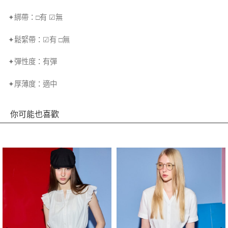
✦綁帶：□有 ☑無
✦鬆緊帶：☑有 □無
✦彈性度：有彈
✦厚薄度：適中
你可能也喜歡