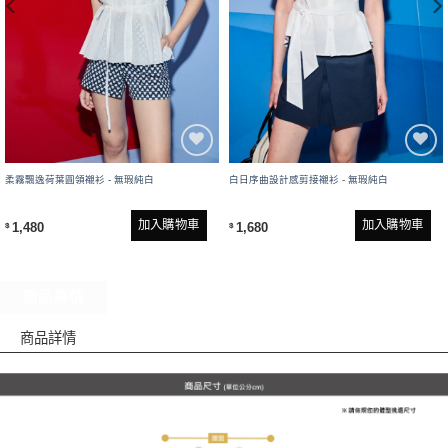
柔霧飄逸荷葉圓領襯衫 - 無瑕純白
白日序曲設計感剪接襯衫 - 無瑕純白
加入購物車
加入購物車
1,480
1,680
$
$
商品詳情
商品詳情