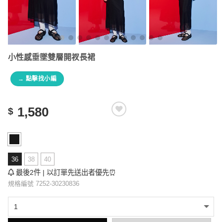
小性感垂墜雙層開衩長裙
→ 點擊找小編
1,580
$
36
38
40
最後2件 | 以訂單先送出者優先⏰
規格編號 7252-30230836