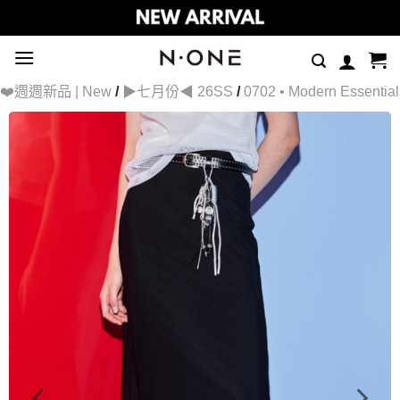
Skip
to
content
❤️週週新品 | New
/
▶七月份◀ 26SS
/
0702 • Modern Essential