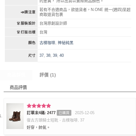
的差異， 所以出貨以實際商品顏色。
若有不合適商品，欲退貨者，N.ONE 統一(週四)至超
📣請注意
商取退貨包裹
台灣原創設計師
👗服裝設計
台灣
👗打版出樣
古樸咖啡
,
神祕純黑
顏色
37
,
38
,
39
,
40
尺寸
商品詳情
評價 (1)
商品評價
評分
訂單末4碼: 2477
5
滿
2025-12-05
已購買
分 5
復古方頭騎士短靴 - 古樸咖啡, 37
好穿，帥氣。