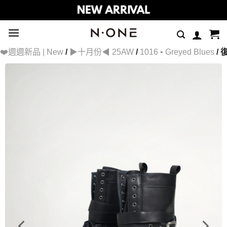
Skip
to
content
❤️週週新品 | New
/
▶十月份◀ 25AW
/
1016 • Greyed Blues
/