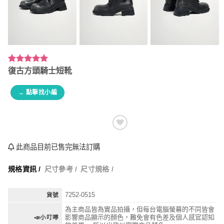
評分
1
5.00
/
復古方頭騎士短靴
5，已有
位
顧客進行評
→ 點擊找小編
分
此商品目前已售完無法訂購
規格資訊 /
尺寸參考 /
尺寸規格 /
7252-0515
貨號
為主商品皆為實品拍攝，但每台電腦螢幕的不同皆會
影響商品顯示的顏色，難免會有色差及個人感官認知
📣小叮嚀