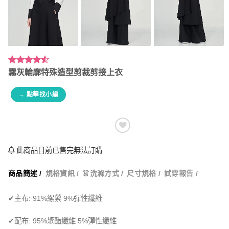
評分
2
4.50
霧灰輪廓特殊造型剪裁剪接上衣
/ 5，已有
位顧客進
→ 點擊找小編
行評分
此商品目前已售完無法訂購
商品簡述 /
規格資訊 /
👗洗滌方式 /
尺寸規格 /
試穿報告 /
✔主布: 91%縲縈 9%彈性纖維
✔配布: 95%聚酯纖維 5%彈性纖維