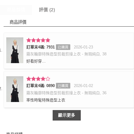
商品詳情
評價 (2)
商品評價
評分
訂單末4碼: 7931
5
滿
2026-01-23
已購買
分 5
霧灰輪廓特殊造型剪裁剪接上衣 - 無瑕純白, 38
好看好穿…
評分
訂單末4碼: 0890
4
2026-01-02
已購買
滿分 5
霧灰輪廓特殊造型剪裁剪接上衣 - 無瑕純白, 36
率性時髦特殊造型上衣
顯示更多