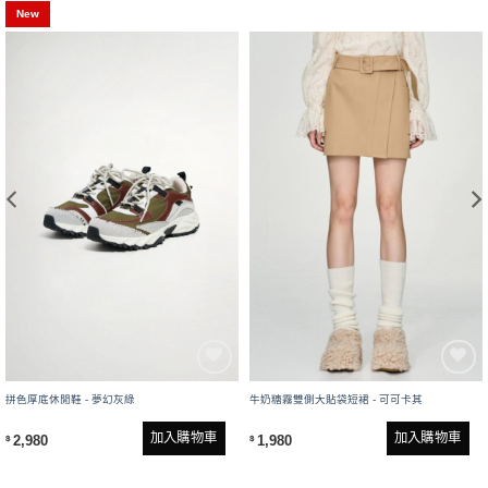
New
拼色厚底休閒鞋 - 夢幻灰綠
牛奶糖霧雙側大貼袋短裙 - 可可卡其
加入購物車
加入購物車
2,980
1,980
$
$