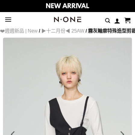
Skip
to
content
❤️週週新品 | New
/
▶十二月份◀ 25AW
/ 霧灰輪廓特殊造型剪