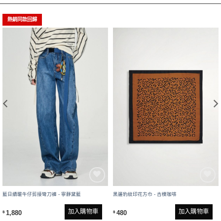
熱銷同款回歸
藍日續暖牛仔剪接彎刀褲 - 寧靜黛藍
黑邊豹紋印花方巾 - 古樸咖啡
加入購物車
加入購物車
1,880
480
$
$