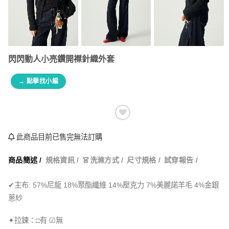
閃閃動人小亮鑽開襟針織外套
→ 點擊找小編
此商品目前已售完無法訂購
商品簡述 /
規格資訊 /
👗洗滌方式 /
尺寸規格 /
試穿報告 /
✔主布: 57%尼龍 18%聚酯纖維 14%壓克力 7%美麗諾羊毛 4%金銀
蔥紗
✦拉鍊：□有 ☑無