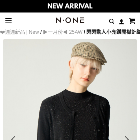
Skip
to
content
❤️週週新品 | New
/
▶一月份◀ 25AW
/ 閃閃動人小亮鑽開襟針