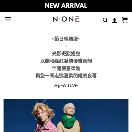
Skip
to
content
~節日輕禮服~
–
光影斑駁搖曳
以飽和綠紅凝結優雅意韻
伴隨愜意律動
與您一同走進溫柔閃耀的夜幕
By~N.ONE