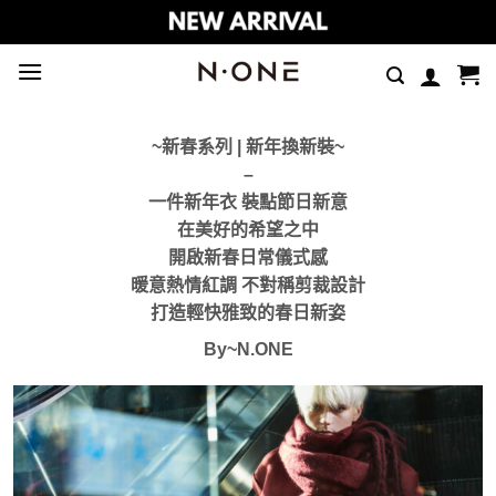
Skip
to
content
~新春系列 | 新年換新裝~
–
一件新年衣 裝點節日新意
在美好的希望之中
開啟新春日常儀式感
暖意熱情紅調 不對稱剪裁設計
打造輕快雅致的春日新姿
By~N.ONE