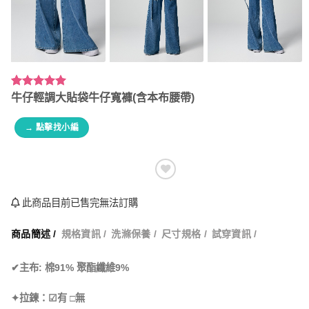
評分
4
5.00
/
牛仔輕調大貼袋牛仔寬褲(含本布腰帶)
5，已有
位
顧客進行評
→ 點擊找小編
分
此商品目前已售完無法訂購
商品簡述 /
規格資訊 /
洗滌保養 /
尺寸規格 /
試穿資訊 /
✔主布: 棉91% 聚酯纖維9%
✦拉鍊：☑有 □無