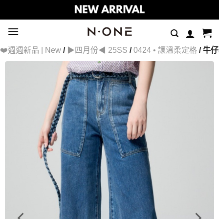
Skip
to
content
❤️週週新品 | New
/
▶四月份◀ 25SS
/
0424 • 讓溫柔定格
/ 牛