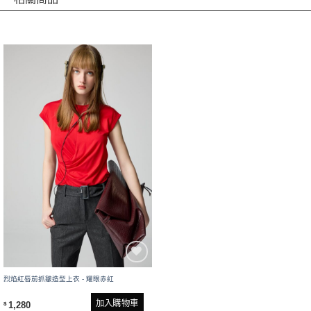
烈焰紅唇前抓皺造型上衣 - 耀眼赤紅
加入購物車
1,280
$