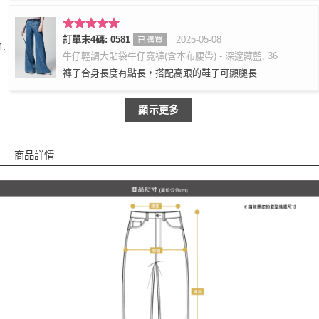
評分
訂單末4碼: 0581
5
滿
2025-05-08
已購買
分 5
牛仔輕調大貼袋牛仔寬褲(含本布腰帶) - 深邃藏藍, 36
褲子合身長度有點長，搭配高跟的鞋子可顯腿長
顯示更多
商品詳情