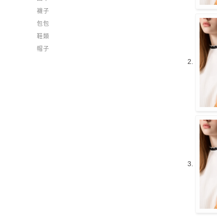
襪子
包包
鞋類
帽子