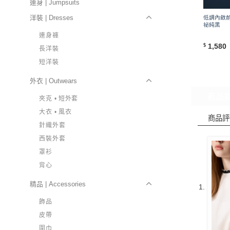
連身 | Jumpsuits
洋裝 | Dresses
低調內斂前
祕純黑
連身褲
1,580
$
長洋裝
短洋裝
外衣 | Outwears
商品
夾克 • 短外套
大衣 • 風衣
商品評
針織外套
西裝外套
罩衫
背心
精品 | Accessories
飾品
皮帶
圍巾