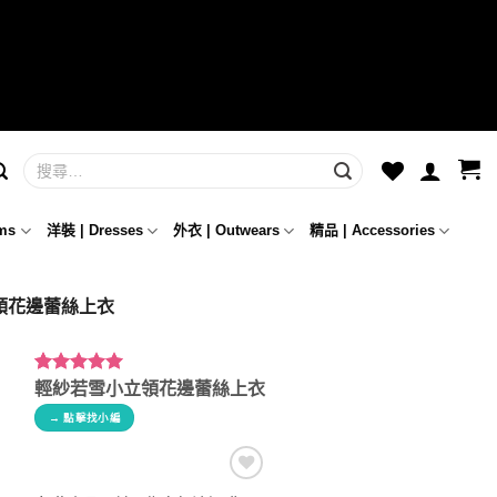
ms
洋裝 | Dresses
外衣 | Outwears
精品 | Accessories
立領花邊蕾絲上衣
評分
3
5.00
/
輕紗若雪小立領花邊蕾絲上衣
5，已有
位
→ 點擊找小編
顧客進行評
分