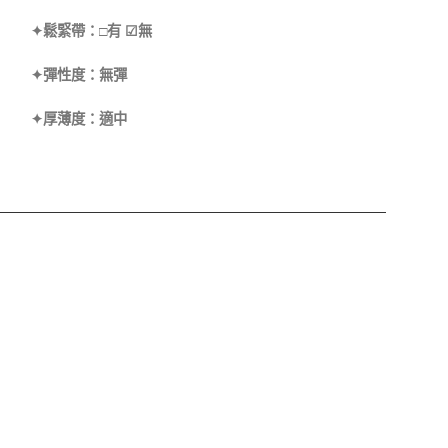
✦鬆緊帶：□有 ☑無
✦彈性度：無彈
✦厚薄度：適中