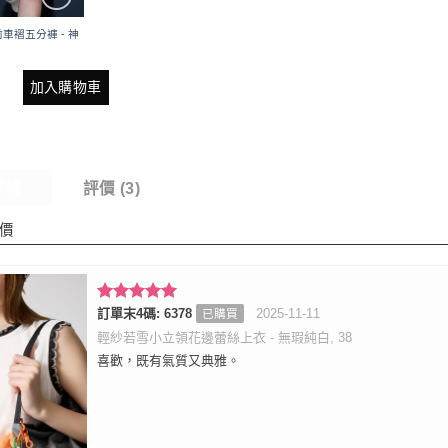
車褶五分褲 - 神
加入購物車
詳情
評價 (3)
價
評分
訂單末4碼: 6378
5
滿
2025-11-11
已購買
分 5
輕紗若雪小立領花邊蕾絲上衣 - 無瑕純白, 38
喜歡，既有氣質又典雅。