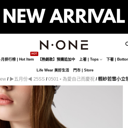
月排行榜 | Hot Item
【熱銷款】預購追加中
上著 | Tops
下著 | Botto
Life Wear 美好生活
門市 | Store
New
/
▶五月份◀ 25SS
/
0501 • 為愛自己而慶祝
/ 輕紗若雪小