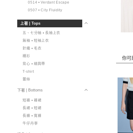
0514 • Verdant Escape
0507 • City Fluidity
上著 | Tops
五、七分袖 • 長袖上衣
無袖 • 短袖上衣
針織 • 毛衣
襯衫
你可
背心 • 細肩帶
T-shirt
蕾絲
下著 | Bottoms
短褲 • 褲裙
長裙 • 短裙
長褲 • 寬褲
牛仔丹寧