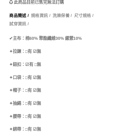
此商品目前已售完無法訂購
商品簡述 /
規格資訊 /
洗滌保養 /
尺寸規格 /
試穿資訊 /
✔主布：棉60% 聚酯纖維30% 縲縈10%
✦拉鍊：□有 ☑無
✦鈕扣：☑有 □無
✦口袋：□有 ☑無
✦帽子：□有 ☑無
✦抽繩：□有 ☑無
✦腰帶：□有 ☑無
✦綁帶：□有 ☑無