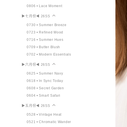
0806 • Lace Moment
▶七月份◀ 26SS
0730 • Summer Breeze
0723 • Refined Mood
0716 • Summer Hues
0709 • Butter Blush
0702 • Modern Essentials
▶六月份◀ 26SS
0625 • Summer Navy
0618 • In Sync Today
0608 • Secret Garden
0604 • Smart Safari
▶五月份◀ 26SS
0528 • Vintage Heat
0521 • Chromatic Wander