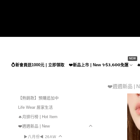
Skip
to
content
💍新會員送1000元 | 立即領取
❤️新品上市 | New ✨$𝟯,𝟲𝟬𝟬免運

❤️週週新品 | 
【熱銷款】預購追加中
Life Wear 居家生活
🔥月排行榜 | Hot Item
❤️週週新品 | New
▶八月份◀ 26AW