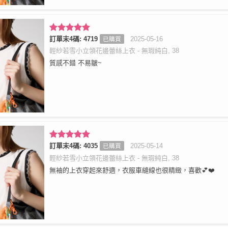
評分
訂單末4碼: 4719
5
滿
2025-05-16
已購買
分 5
輕紗若雪小立領花邊蕾絲上衣 - 無瑕純白, 38
質感不錯 不易皺~
評分
訂單末4碼: 4035
5
滿
2025-05-14
已購買
分 5
輕紗若雪小立領花邊蕾絲上衣 - 無瑕純白, 38
無袖的上衣穿起來舒適，衣服車縫線也很精緻，喜歡💕❤️