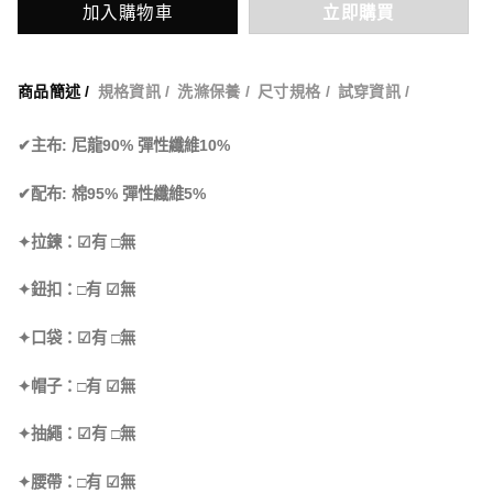
加入購物車
立即購買
商品簡述 /
規格資訊 /
洗滌保養 /
尺寸規格 /
試穿資訊 /
✔主布: 尼龍90% 彈性纖維10%
✔配布: 棉95% 彈性纖維5%
✦拉鍊：☑有 □無
✦鈕扣：□有 ☑無
✦口袋：☑有 □無
✦帽子：□有 ☑無
✦抽繩：☑有 □無
✦腰帶：□有 ☑無