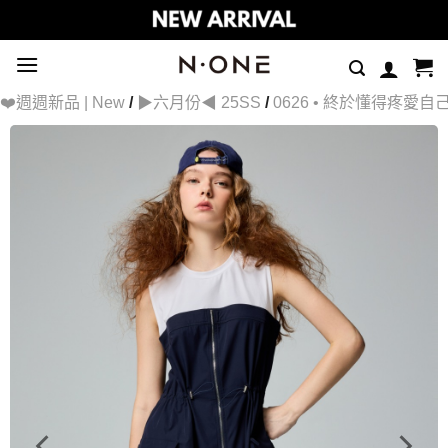
Skip
to
content
❤️週週新品 | New
/
▶六月份◀ 25SS
/
0626 • 終於懂得疼愛自