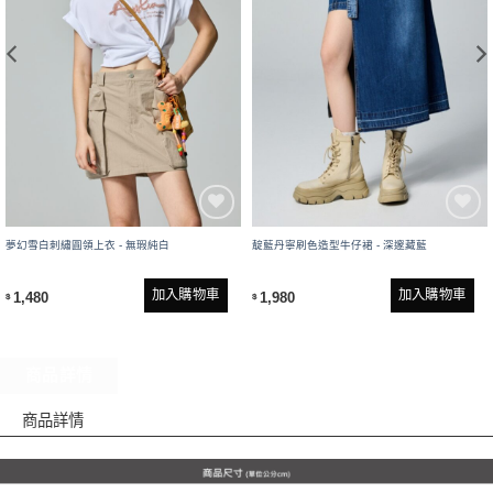
夢幻雪白刺繡圓領上衣 - 無瑕純白
靛藍丹寧刷色造型牛仔裙 - 深邃藏藍
加入購物車
加入購物車
1,480
1,980
$
$
商品詳情
商品詳情