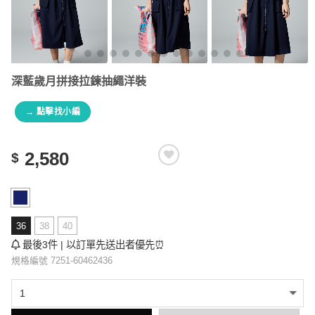
深藍歲月拼接拉鍊抽繩洋裝
→ 點擊找小編
2,580
$
36
38
40
最後3件 | 以訂單先送出者優先⏰
規格編號 7251-60462436