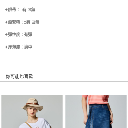
✦綁帶：□有 ☑無
✦鬆緊帶：□有 ☑無
✦彈性度：有彈
✦厚薄度：適中
你可能也喜歡