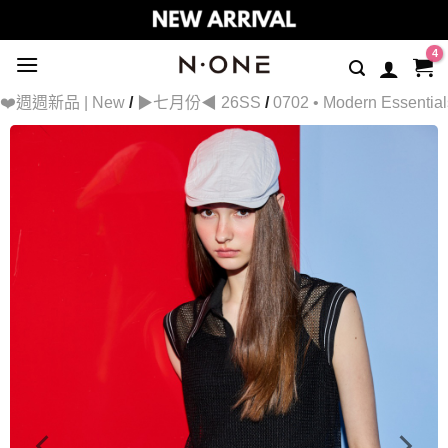
Skip
to
content
❤️週週新品 | New
/
▶七月份◀ 26SS
/
0702 • Modern Essential