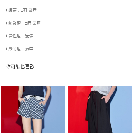
✦綁帶：□有 ☑無
✦鬆緊帶：□有 ☑無
✦彈性度：無彈
✦厚薄度：適中
你可能也喜歡