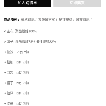
加入購物車
立即購買
商品簡述 /
規格資訊 /
👗洗滌方式 /
尺寸規格 /
試穿資訊 /
✔主布: 聚酯纖維100%
✔領子: 聚酯纖維78% 彈性纖維22%
✦拉鍊：☑有 □無
✦鈕扣：□有 ☑無
✦口袋：□有 ☑無
✦帽子：□有 ☑無
✦抽繩：□有 ☑無
✦腰帶：□有 ☑無