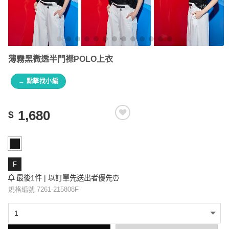
薄霧黑微透半門襟POLO上衣
→ 點擊找小編
1,680
$
F
最後1件 | 以訂單先送出者優先⏰
規格編號 7261-215808F