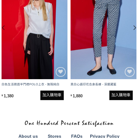
白色生活微透半門襟POLO上衣 - 無瑕純白
黑白心語印花合身長褲 - 深邃藏藍
加入購物車
加入購物車
1,380
1,880
$
$
About us
Stores
FAQs
Privacy Policy