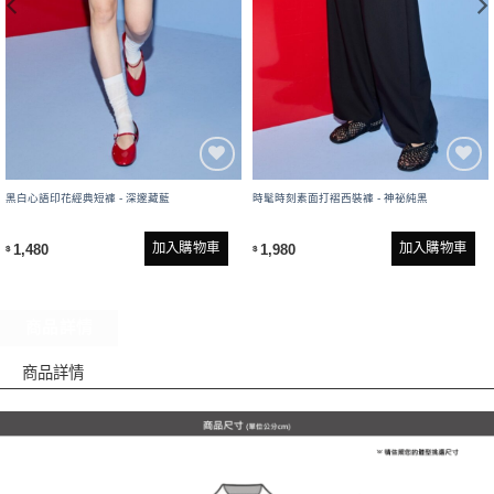
黑白心語印花經典短褲 - 深邃藏藍
時髦時刻素面打褶西裝褲 - 神祕純黑
加入購物車
加入購物車
1,480
1,980
$
$
商品詳情
商品詳情