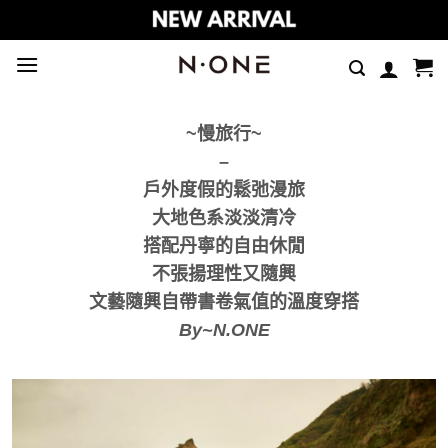
Skip
to
content
~慢旅行~
–
戶外度假的鬆弛漫旅
大地色系淡淡清冷
搭配丹寧的自由休閒
不張揚理性又隨興
文藝隨興自帶書卷氣值的溫度穿搭
By~N.ONE