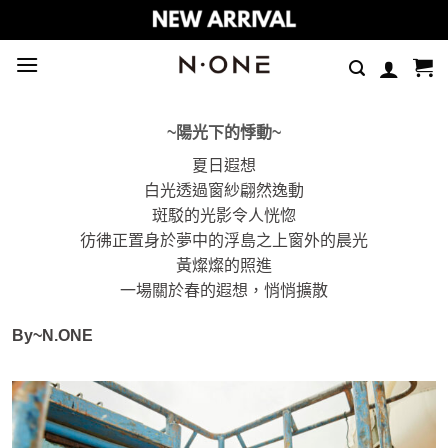
Skip
to
content
~陽光下的悸動~
夏日遐想
白光透過窗紗翩然逸動
斑駁的光影令人恍惚
彷彿正置身於夢中的浮島之上窗外的晨光
黃燦燦的照進
一場關於春的遐想，悄悄擴散
By~N.ONE