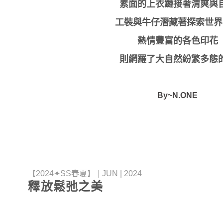
素面的上衣鏈接著清爽與
工裝與牛仔潛藏著探索世界
熱情豐富的各色印花
則網羅了大自然紛繁多態
By~N.ONE
【2024✦SS春夏】
|
JUN | 2024
釋放鬆弛之美