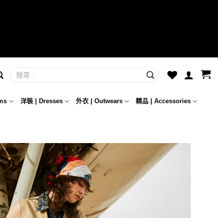
ms
洋裝 | Dresses
外衣 | Outwears
精品 | Accessories