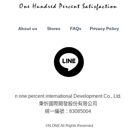
About us
Stores
FAQs
Privacy Policy
n one percent international Development Co., Ltd.
秉忻國際開發股份有限公司
統一編號：83085004
©N.ONE All Rights Reserved