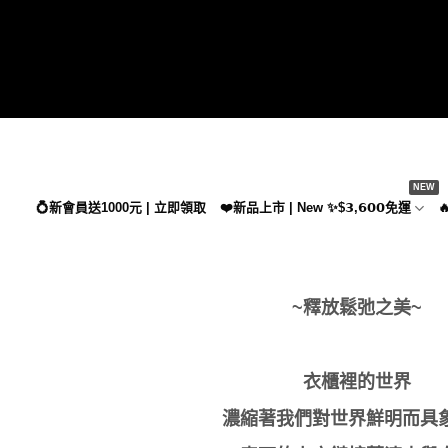
Skip
to
content
💍新會員送1000元 | 立即領取
❤️新品上市 | New ✨$𝟯,𝟲𝟬𝟬免運

~釋放鬆弛之美~
衣櫃裡的世界
濃縮著我們對世界鮮明而具