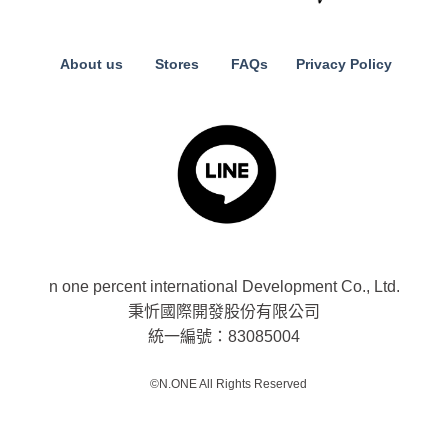
About us
Stores
FAQs
Privacy Policy
n one percent international Development Co., Ltd.
秉忻國際開發股份有限公司
統一編號：83085004
©N.ONE All Rights Reserved