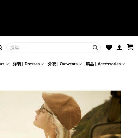
ms
洋裝 | Dresses
外衣 | Outwears
精品 | Accessories