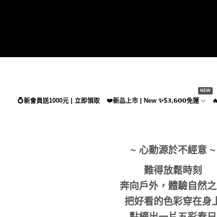
Skip
to
content
💍新會員送1000元 | 立即領取
❤️新品上市 | New ✨$𝟯,𝟲𝟬𝟬免運

~ 心動源於不經意 ~
難得放鬆時刻
奔向戶外，體驗自然之
把好看的色彩穿在身
點綴出一片五彩春日